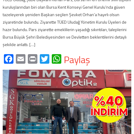
kuruluşlarından biri olan Bursa Kent Konseyi Genel Kurulu’nda güven
tazeleyerek yeniden Başkan seçilen Şevket Orhan’a hayırlı olsun
ziyaretinde bulundu. Ziyarette TÜED Uludağ Yönetim Kurulu Üyeleri de
hazır bulundu. Pars ziyarette emeklilerin yaşadığı sıkıntıları, taleplerini
Bursa Büyük Şehri Belediyesinden ve Devletten beklentilerini detaylı
şekilde anlattı. […]
Facebook
Email
Print
Twitter
WhatsApp
Paylaş