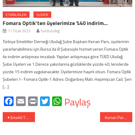
ETKİNLİKLER
SLIDER
Fomara Optik’ten üyelerimize %40 indirim…
11 Ocak 2023
tueduludag
Türkiye Emekliler Derneği Uludağ Şube Başkanı Kenan Pars, üyelerinin
yararlanabilmesi için Bursa’da 8 Şubesiyle hizmet veren Fomara Optik
ile indirim anlaşması imzaladı. Yapılan anlaşmaya göre TÜED Uludağ
Şube Üyeleri ve 1.Derece yakınlarına gözlüklerde yüzde 40, lenslerde
yüzde 15 indirim uygulanacaktır. Üyelerimize hayırlı olsun. Fomara Optik
Şubeleri 1- Fomara Optik-1 Adres: Doğanbey Mah. Haşimişcan Cad. Şen
[…]
Facebook
Email
Print
Twitter
WhatsApp
Paylaş
Yazı
Emekli TÜİK’in insafsızlığına terk edilmiştir
Kenan Pars, ON’DA Gündem 06 Ocak 2022
gezinmesi