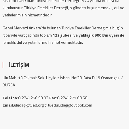
Kısa adı TÜED olan Türkiye Emekliler Derneği 1970 yılında Ankara’da
kurulmuştur. Türkiye Emekliler Derneği, o günden bugüne emekli, dul ve
yetimlerimizin hizmetindedir.
Genel Merkezi Ankara’da bulunan Türkiye Emekliler Derneğimiz bugün
itibariyle yurt çapında toplam
122 şubesi ve yaklaşık 900 Bin üyesi ile
emekli, dul ve yetimlerine hizmet vermektedir.
İLETİŞİM
Ulu Mah. 13 Çakmak Sok. Üçyıldız İşhanı No:20 Kat:4 D:19 Osmangazi /
BURSA
Telefon:
0(224) 256 93 93
Fax:
0(224) 271 68 68
Email:
uludag@tued.org.tr tueduludag@outlook.com